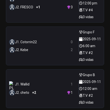
12:00 pm
J2. FRESCO
+1
3
T.V #4
3 vidas
Grupo F
2025-09-11
J1. Cotorrin22
0
6:00 am
J2. Kebe
2
T.V #2
3 vidas
Grupo B
2025-09-11
J1. Wallid
1
12:00 am
J2. cheto
+2
1
T.V #2
3 vidas