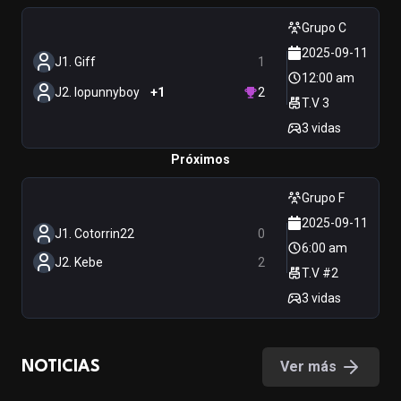
Grupo C
2025-09-11
J1. Giff
1
12:00 am
J2. lopunnyboy
+1
2
T.V 3
3 vidas
Próximos
Grupo F
2025-09-11
J1. Cotorrin22
0
6:00 am
J2. Kebe
2
T.V #2
3 vidas
Ver más
NOTICIAS